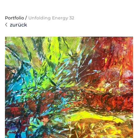
Portfolio
/
Unfolding Energy 32
zurück