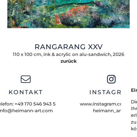
RANGARANG XXV
110 x 100 cm, ink & acrylic on alu-sandwich, 2026
zurück
Ei
KONTAKT
INSTAGRAM
Di
elefon:
+49 170 546 943 5
www.instagram.com/elvi
Ih
info@heimann-art.com
heimann_artist/
er
zu
kö