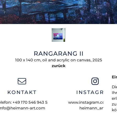
RANGARANG II
100 x 140 cm, oil and acrylic on canvas, 2025
zurück
Ei
Di
KONTAKT
INSTAGRAM
Ih
er
elefon:
+49 170 546 943 5
www.instagram.com/elvi
zu
info@heimann-art.com
heimann_artist/
kö