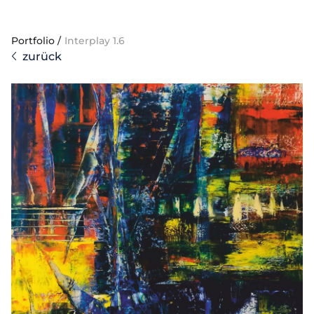
Portfolio
/
Interplay 1.6
zurück